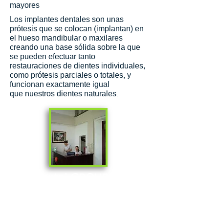
mayores
Los implantes dentales son unas
prótesis que se colocan (implantan) en
el hueso mandibular o maxilares
creando una base sólida sobre la que
se pueden efectuar tanto
restauraciones de dientes individuales,
como prótesis parciales o totales, y
funcionan exactamente igual
que nuestros dientes naturales
.
GC Dental GROUP
Boulevard de Rohrmoser, 125 mts
oeste de las oficinas centrales de
Scotiabank, San Jose, Costa Rica.