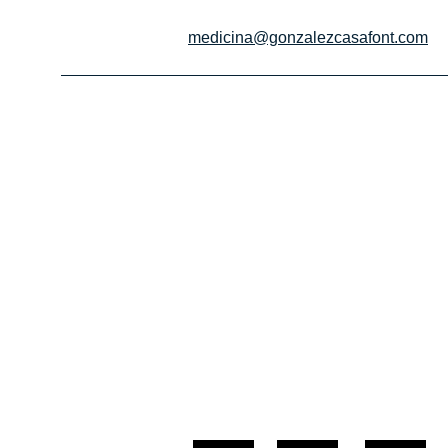
medicina@gonzalezcasafont.com